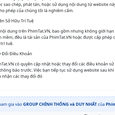
ệc sao chép, phát tán, hoặc sử dụng nội dung từ website 
ho phép của chúng tôi là nghiêm cấm.
n Sở Hữu Trí Tuệ
nội dung trên PhimTat.VN, bao gồm nhưng không giới hạn ở
 mềm, đều là tài sản của PhimTat.VN hoặc được cấp phép c
trí tuệ.
y Đổi Điều Khoản
Tat.VN có quyền cập nhật hoặc thay đổi các điều khoản sử
thông báo trước. Việc bạn tiếp tục sử dụng website sau khi
 nhận các thay đổi đó
ham gia vào
GROUP CHÍNH THỐNG và DUY NHẤT
của
Phím