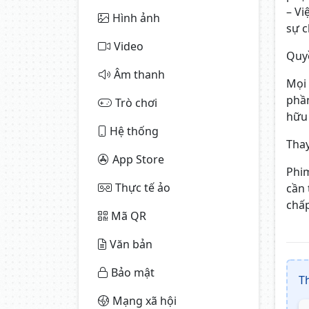
– Vi
Hình ảnh
sự c
Video
Quyề
Âm thanh
Mọi 
phần
Trò chơi
hữu 
Hệ thống
Tha
App Store
Phim
Thực tế ảo
cần 
chấp
Mã QR
Văn bản
Bảo mật
T
Mạng xã hội