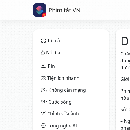
Phím tắt VN
Đ
Tất cả
Nổi bật
Chào
dùng
Pin
được
Tiện ích nhanh
Giới
Không cần mạng
Phim
hóa 
Cuộc sống
Sử 
Chỉnh sửa ảnh
– Ng
Công nghệ AI
phạm