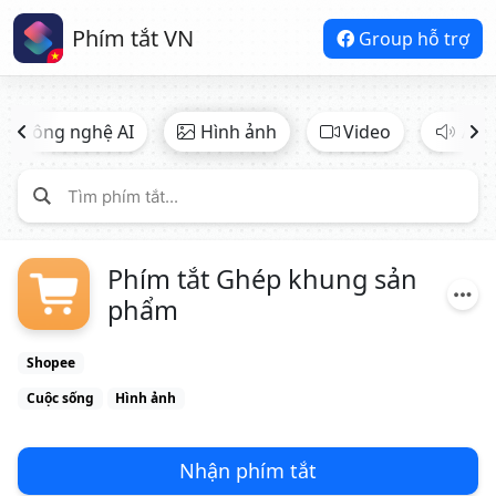
Phím tắt VN
Group hỗ trợ
Công nghệ AI
Hình ảnh
Video
Âm 
Phím tắt Ghép khung sản
phẩm
Shopee
Cuộc sống
Hình ảnh
Nhận phím tắt