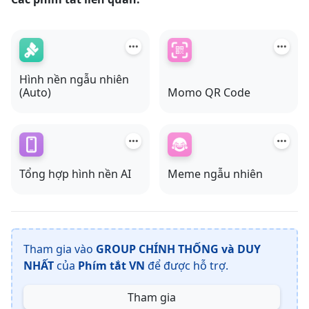
Hình nền ngẫu nhiên
(Auto)
Momo QR Code
phimtat.vn
Phím tắt
Liên kết trang web
Z
Tìm kiếm
Tất cả phím tắt
Chép
Tổng hợp hình nền AI
Meme ngẫu nhiên
Thêm vào Danh sách đọc
Ghép khung sản phẩm
Phím tắt không hiện ở đây 😥
Tham gia vào
GROUP CHÍNH THỐNG và DUY
NHẤT
của
Phím tắt VN
để được hỗ trợ.
Tham gia