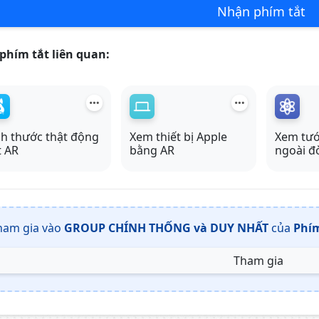
Nhận phím tắt
phím tắt liên quan:
ch thước thật động
Xem thiết bị Apple
Xem tướ
t AR
bằng AR
ngoài đ
ham gia vào
GROUP CHÍNH THỐNG và DUY NHẤT
của
Phím
Tham gia