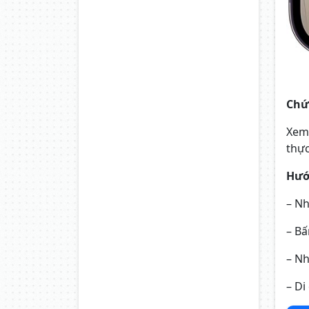
Chứ
Xem 
thực
Hướ
– Nh
– Bấ
– Nh
– Di