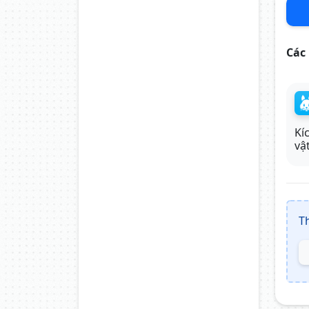
Các 
Kí
vậ
T