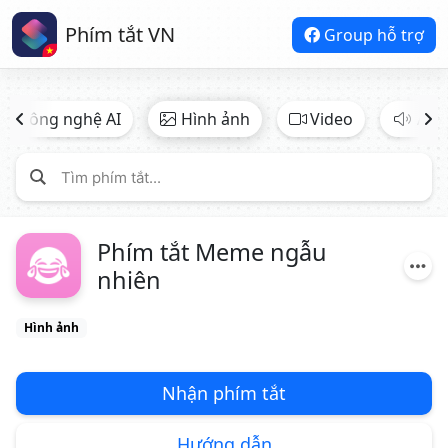
Phím tắt VN
Group hỗ trợ
Công nghệ AI
Hình ảnh
Video
Âm 
Phím tắt Meme ngẫu
nhiên
Hình ảnh
Nhận phím tắt
Hướng dẫn