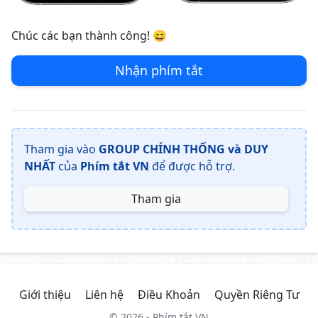
Chúc các bạn thành công! 😄
Nhận phím tắt
Tham gia vào
GROUP CHÍNH THỐNG và DUY
NHẤT
của
Phím tắt VN
để được hỗ trợ.
Tham gia
Giới thiệu
Liên hệ
Điều Khoản
Quyền Riêng Tư
© 2026 - Phím tắt VN