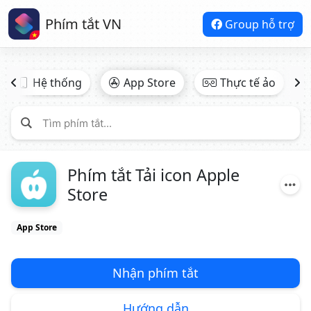
Phím tắt VN
Group hỗ trợ
Hệ thống
App Store
Thực tế ảo
Phím tắt Tải icon Apple
Store
App Store
Nhận phím tắt
Hướng dẫn