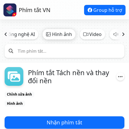
Phím tắt VN
Group hỗ trợ
Công nghệ AI
Hình ảnh
Video
Âm 
Phím tắt Tách nền và thay
đổi nền
Chỉnh sửa ảnh
Hình ảnh
Nhận phím tắt