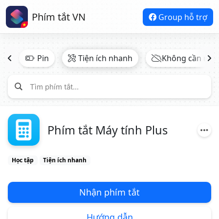
Phím tắt VN
Group hỗ trợ
ật
Pin
Tiện ích nhanh
Không cần mạ
Phím tắt Máy tính Plus
Học tập
Tiện ích nhanh
Nhận phím tắt
Hướng dẫn